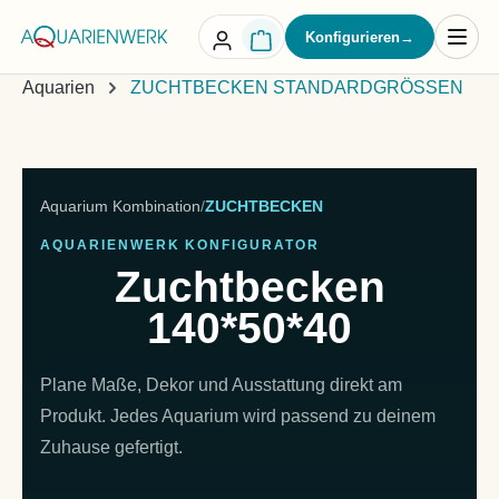
alt springen
Konfigurieren
→
Aquarien
ZUCHTBECKEN STANDARDGRÖSSEN
Aquarium Kombination
/
ZUCHTBECKEN
AQUARIENWERK KONFIGURATOR
Zuchtbecken
140*50*40
Plane Maße, Dekor und Ausstattung direkt am
Produkt. Jedes Aquarium wird passend zu deinem
Zuhause gefertigt.