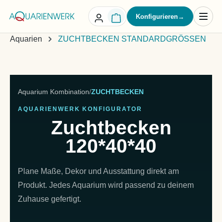
alt springen
Konfigurieren
→
Aquarien
ZUCHTBECKEN STANDARDGRÖSSEN
Aquarium Kombination
/
ZUCHTBECKEN
AQUARIENWERK KONFIGURATOR
Zuchtbecken
120*40*40
Plane Maße, Dekor und Ausstattung direkt am
Produkt. Jedes Aquarium wird passend zu deinem
Zuhause gefertigt.