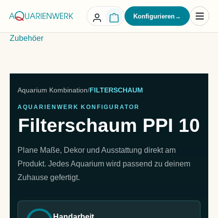
alt springen
Konfigurieren
→
Zubehöer
Aquarium Kombination
/
FILTERSCHAUM
AQUARIENWERK KONFIGURATOR
Filterschaum PPI 10
Plane Maße, Dekor und Ausstattung direkt am
Produkt. Jedes Aquarium wird passend zu deinem
Zuhause gefertigt.
Handarbeit